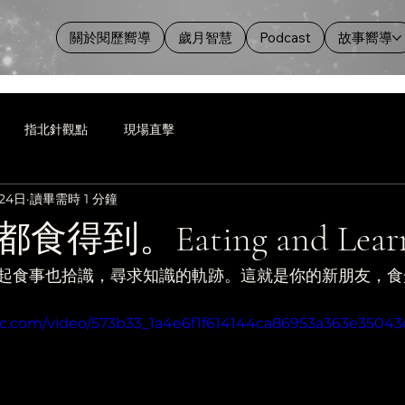
關於閱歷嚮導
歲月智慧
Podcast
故事嚮導
指北針觀點
現場直擊
24日
讀畢需時 1 分鐘
得到。Eating and Learn
起食事也拾識，尋求知識的軌跡。這就是你的新朋友，食
atic.com/video/573b33_1a4e6f1f614144ca86953a363e35043