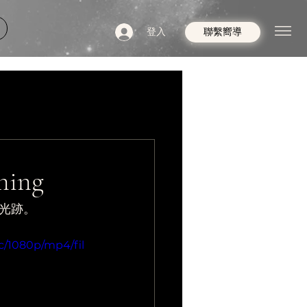
登入
聯繫嚮導
ing
光跡。
c/1080p/mp4/fil