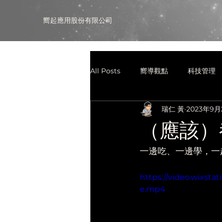
​嚮起應用股份有限公司
All Posts
嚮導觀點
科技管理
瑞仁 黃
2023年9月
（應該）都食
一邊吃、一邊學，一
https://video.wixst
e.mp4