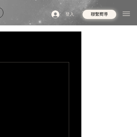
登入
聯繫嚮導