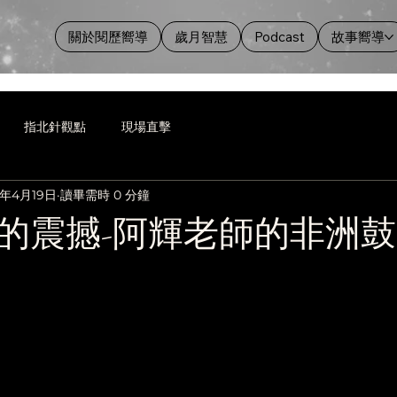
關於閱歷嚮導
歲月智慧
Podcast
故事嚮導
指北針觀點
現場直擊
3年4月19日
讀畢需時 0 分鐘
的震撼-阿輝老師的非洲鼓