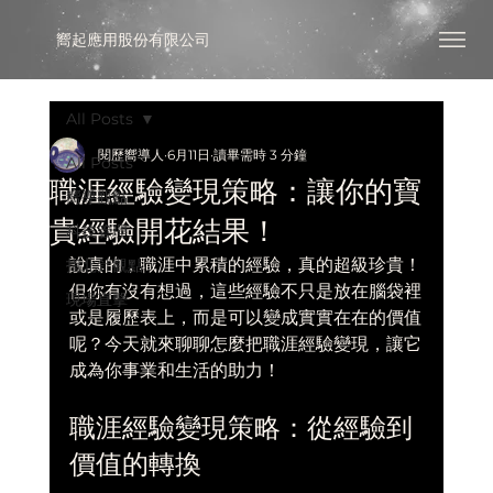
​嚮起應用股份有限公司
All Posts
閱歷嚮導人
6月11日
讀畢需時 3 分鐘
All Posts
職涯經驗變現策略：讓你的寶
嚮導觀點
貴經驗開花結果！
科技管理
說真的，職涯中累積的經驗，真的超級珍貴！
指北針觀點
但你有沒有想過，這些經驗不只是放在腦袋裡
現場直擊
或是履歷表上，而是可以變成實實在在的價值
呢？今天就來聊聊怎麼把職涯經驗變現，讓它
成為你事業和生活的助力！
職涯經驗變現策略：從經驗到
價值的轉換