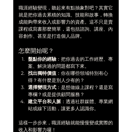
職涯經驗變現，聽起來有點抽象對吧？其實它
就是把你過去累積的知識、技能和故事，轉換
成能夠帶來收入或影響力的資產。這不只是賣
課程或寫書那麼簡單，還包括諮詢、講座、內
容創作、甚至是打造個人品牌。
怎麼開始呢？
盤點你的經驗
：把你過去的工作經歷、專
案、解決過的問題都寫下來。  
找出獨特價值
：你在哪些領域特別有心
得？有什麼是別人少有的？  
選擇變現方式
：是想做線上課程？還是寫
專欄？或是提供顧問服務？  
建立平台和人脈
：透過社群媒體、專業網
站或線下活動，讓更多人認識你。  
這樣一步步來，職涯經驗就能慢慢變成實際的
收入和影響力囉！