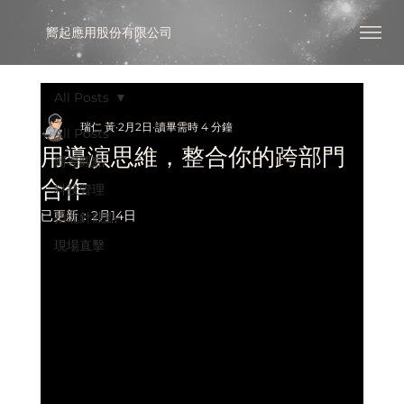
​嚮起應用股份有限公司
All Posts
瑞仁 黃
2月2日
讀畢需時 4 分鐘
All Posts
用導演思維，整合你的跨部門
嚮導觀點
合作
科技管理
已更新：
2月14日
指北針觀點
現場直擊