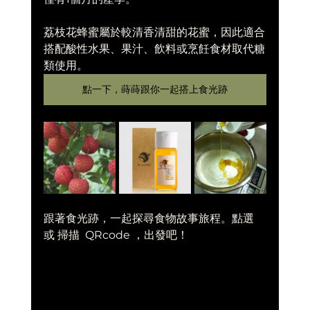
荔枝花蜂蜜屬於較清香清甜的花蜜，因此適合
搭配酸性水果、果汁、飲料或烹飪食材取代糖
類使用。
點一下，蒔蒔跟你一起搭上食光跡
跟著食光跡，一起探尋食物故事旅程。點選 
或 掃描  QRcode ，出發吧！