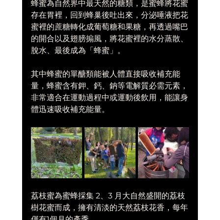
蜂蜜為自然界中最天然的糖類，是蜜蜂將花蜜
存在胃裡，回到蜂巢後吐出來，分泌唾液把花
蜜裡的蔗糖轉化成葡萄糖和果糖，再透過嘴巴
的開合以及翅膀搧風，將花蜜裡的水分蒸散、
脫水、最後成為「蜂蜜」。
其中蜂蜜的單醣類能被人體直接吸收補充能
量，蜂蜜含有鉀、鈣、鈉等電解質必需元素，
非常適合在運動過程中或運動後飲用，能讓身
體迅速吸收補充能量。
荔枝蜜為蜜蜂採集 2、3 月大自然盛開的荔枝
樹花蜜而成，擁有清淡的天然荔枝花香，每年
僅有1個月的產季。