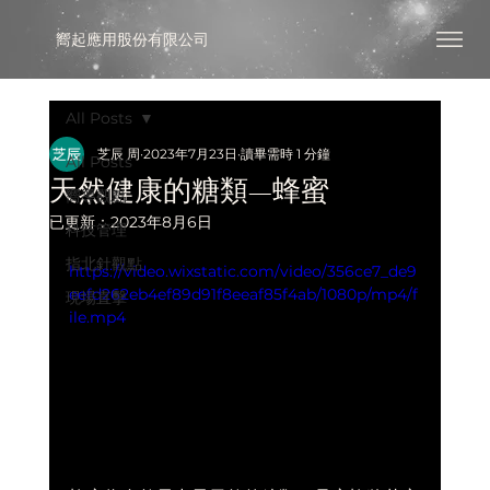
​嚮起應用股份有限公司
All Posts
芝辰 周
2023年7月23日
讀畢需時 1 分鐘
All Posts
天然健康的糖類—蜂蜜
嚮導觀點
已更新：
2023年8月6日
科技管理
指北針觀點
https://video.wixstatic.com/video/356ce7_de9
eefd262eb4ef89d91f8eeaf85f4ab/1080p/mp4/f
現場直擊
ile.mp4